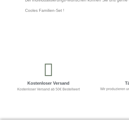
Bei Individualisierungs-Wünschen können Sie uns gerne e
Cooles Familien-Set !
Kontrolliere deine Privatsphäre
Kostenloser Versand
T
Wir produzieren u
Kostenloser Versand ab 50€ Bestellwert