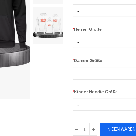
-
*
Herren Größe
-
*
Damen Größe
-
*
Kinder Hoodie Größe
-
IN DEN WARE