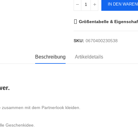
IN DEN WARE
Größentabelle & Eigenschaf
SKU:
0670400230538
Beschreibung
Artikeldetails
wer.
.
lle zusammen mit dem Partnerlook kleiden.
tolle Geschenkidee.