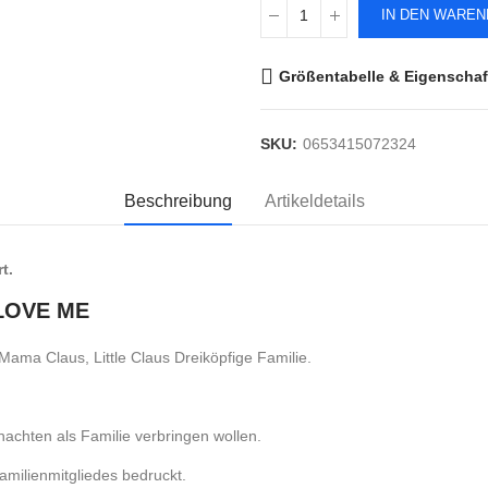
IN DEN WARE
Größentabelle & Eigenschaf
SKU:
0653415072324
Beschreibung
Artikeldetails
t.
s LOVE ME
 Mama Claus, Little Claus Dreiköpfige Familie.
nachten als Familie verbringen wollen.
amilienmitgliedes bedruckt.