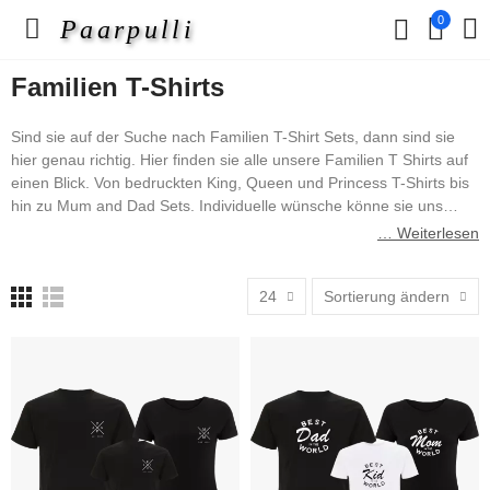
0
Paarpulli
Familien T-Shirts
Sind sie auf der Suche nach Familien T-Shirt Sets, dann sind sie
hier genau richtig. Hier finden sie alle unsere Familien T Shirts auf
einen Blick. Von bedruckten King, Queen und Princess T-Shirts bis
hin zu Mum and Dad Sets. Individuelle wünsche könne sie uns
gerne unter
Kontakt
einreichen.
… Weiterlesen
Die Family T-Shirts werden immer frisch produziert und wir
24
Sortierung ändern
verwenden Fruit of the Loom Artikel für unsere Ware. Wir
versuchen immer die beste Qualität in unsere Waren zu erhalten.
Viel Spaß wünscht ihnen die Familien Abteilung von paarpulli.