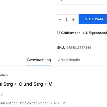
-
IN DEN WARE
Größentabelle & Eigenschaf
SKU:
0684811867344
Beschreibung
Artikeldetails
odies.
 Strg + C und Strg + V.
iß.
" und auf den Hoodies der Kinder "STRG + V".