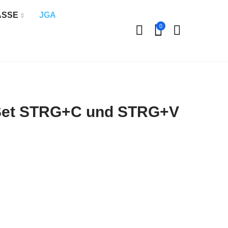
ÄSSE
JGA
0
-Set STRG+C und STRG+V