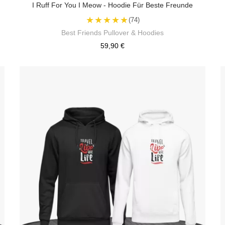
I Ruff For You I Meow - Hoodie Für Beste Freunde
★★★★★
(74)
Best Friends Pullover & Hoodies
59,90 €