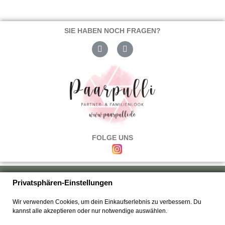
SIE HABEN NOCH FRAGEN?
FOLGE UNS
Über uns
|
Versand & Zahlung
|
Umtausch & Rückgabe
|
Haftung
|
Privatsphären-Einstellungen
Wiederrufsbelehrung
|
Hilfe & FAQ's
|
Datenschutz
|
AGB's
|
Impressum
|
Wir verwenden Cookies, um dein Einkaufserlebnis zu verbessern. Du
Kontakt
kannst alle akzeptieren oder nur notwendige auswählen.