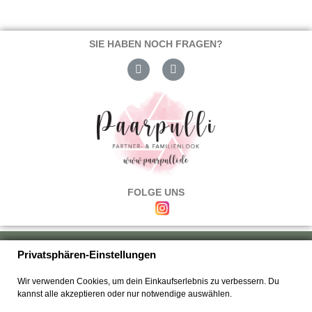
SIE HABEN NOCH FRAGEN?
FOLGE UNS
Über uns
|
Versand & Zahlung
|
Umtausch & Rückgabe
|
Haftung
|
Privatsphären-Einstellungen
Wiederrufsbelehrung
|
Hilfe & FAQ's
|
Datenschutz
|
AGB's
|
Impressum
|
Wir verwenden Cookies, um dein Einkaufserlebnis zu verbessern. Du
Kontakt
kannst alle akzeptieren oder nur notwendige auswählen.