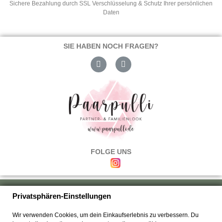
Sichere Bezahlung durch SSL Verschlüsselung & Schutz Ihrer persönlichen
Daten
SIE HABEN NOCH FRAGEN?
FOLGE UNS
Über uns
|
Versand & Zahlung
|
Umtausch & Rückgabe
|
Haftung
|
Privatsphären-Einstellungen
Wiederrufsbelehrung
|
Hilfe & FAQ's
|
Datenschutz
|
AGB's
|
Impressum
|
Wir verwenden Cookies, um dein Einkaufserlebnis zu verbessern. Du
Kontakt