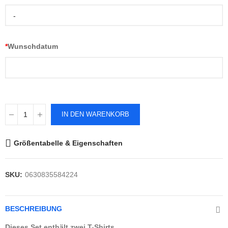
-
*
Wunschdatum
IN DEN WARENKORB
Größentabelle & Eigenschaften
SKU:
0630835584224
BESCHREIBUNG
Dieses Set enthält zwei T-Shirts.