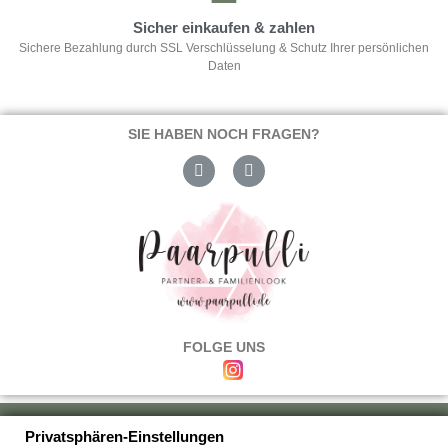
Sicher einkaufen & zahlen
Sichere Bezahlung durch SSL Verschlüsselung & Schutz Ihrer persönlichen
Daten
SIE HABEN NOCH FRAGEN?
FOLGE UNS
Über uns
|
Versand & Zahlung
|
Umtausch & Rückgabe
|
Haftung
|
Privatsphären-Einstellungen