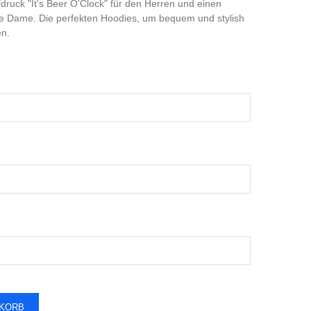
druck "It's Beer O'Clock" für den Herren und einen
die Dame. Die perfekten Hoodies, um bequem und stylish
n.
NKORB