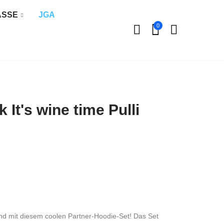
ÄSSE
JGA
0
k It's wine time Pulli
nd mit diesem coolen Partner-Hoodie-Set! Das Set