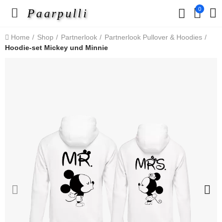
0
Paarpulli
Home
Shop
Partnerlook
Partnerlook Pullover & Hoodies
Hoodie-set Mickey und Minnie