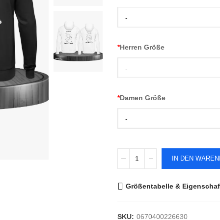
-
*
Herren Größe
-
*
Damen Größe
-
IN DEN WARE
Größentabelle & Eigenschaf
SKU:
0670400226630