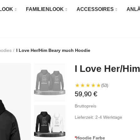
LOOK
FAMILIENLOOK
ACCESSOIRES
ANL
oodies
I Love Her/Him Beary much Hoodie
I Love Her/Hi
★★★★★
(53)
59,90 €
Bruttopreis
Lieferzeit: 2-4 Werktage
*
Hoodie Farbe