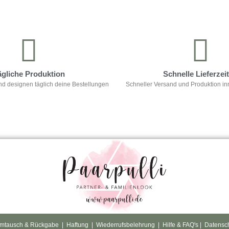
ägliche Produktion
Schnelle Lieferzei
nd designen täglich deine Bestellungen
Schneller Versand und Produktion in
mtausch & Rückgabe
|
Haftung
|
Wiederrufsbelehrung
|
Hilfe & FAQ's
|
Datensc