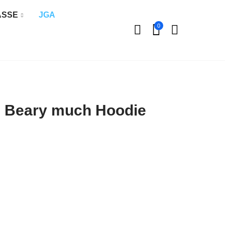
ÄSSE
JGA
0
m Beary much Hoodie