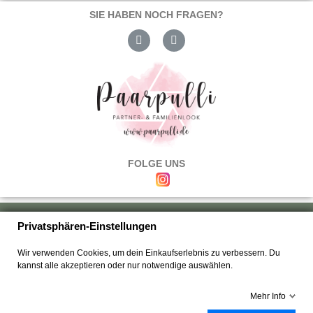
SIE HABEN NOCH FRAGEN?
FOLGE UNS
Über uns
|
Versand & Zahlung
|
Umtausch & Rückgabe
|
Haftung
|
Privatsphären-Einstellungen
Wiederrufsbelehrung
|
Hilfe & FAQ's
|
Datenschutz
|
AGB's
|
Impressum
|
Wir verwenden Cookies, um dein Einkaufserlebnis zu verbessern. Du
Kontakt
kannst alle akzeptieren oder nur notwendige auswählen.
Mehr Info