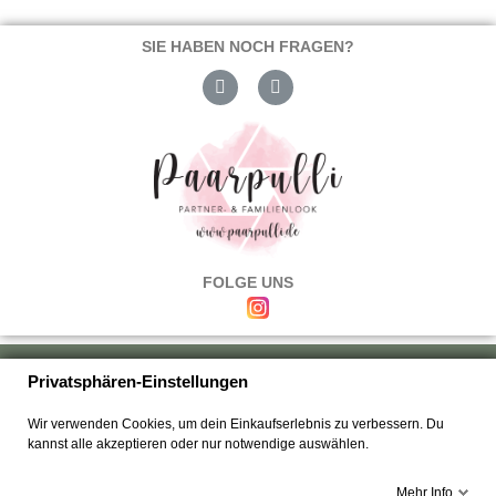
SIE HABEN NOCH FRAGEN?
FOLGE UNS
Über uns
|
Versand & Zahlung
|
Umtausch & Rückgabe
|
Haftung
|
Privatsphären-Einstellungen
Wiederrufsbelehrung
|
Hilfe & FAQ's
|
Datenschutz
|
AGB's
|
Impressum
|
Wir verwenden Cookies, um dein Einkaufserlebnis zu verbessern. Du
Kontakt
kannst alle akzeptieren oder nur notwendige auswählen.
Mehr Info