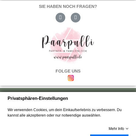
SIE HABEN NOCH FRAGEN?
FOLGE UNS
Über uns
|
Versand & Zahlung
|
Umtausch & Rückgabe
|
Haftung
|
Privatsphären-Einstellungen
Wiederrufsbelehrung
|
Hilfe & FAQ's
|
Datenschutz
|
AGB's
|
Impressum
|
Wir verwenden Cookies, um dein Einkaufserlebnis zu verbessern. Du
Kontakt
kannst alle akzeptieren oder nur notwendige auswählen.
Mehr Info