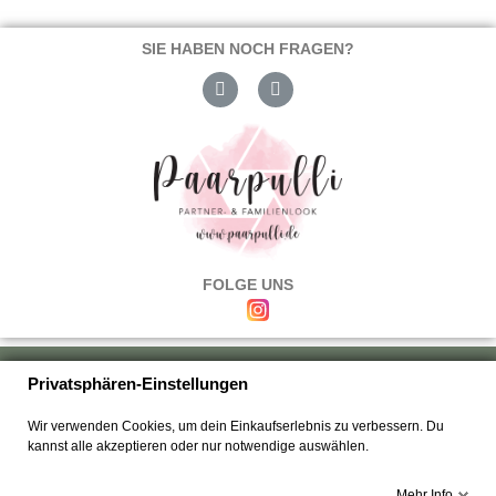
SIE HABEN NOCH FRAGEN?
FOLGE UNS
Über uns
|
Versand & Zahlung
|
Umtausch & Rückgabe
|
Haftung
|
Privatsphären-Einstellungen
Wiederrufsbelehrung
|
Hilfe & FAQ's
|
Datenschutz
|
AGB's
|
Impressum
|
Wir verwenden Cookies, um dein Einkaufserlebnis zu verbessern. Du
Kontakt
kannst alle akzeptieren oder nur notwendige auswählen.
Mehr Info