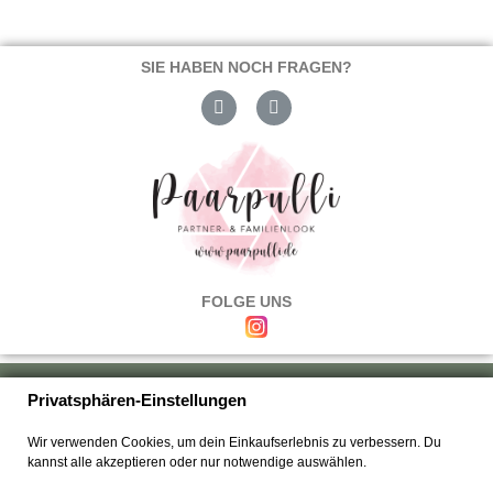
SIE HABEN NOCH FRAGEN?
FOLGE UNS
Über uns
|
Versand & Zahlung
|
Umtausch & Rückgabe
|
Haftung
|
Privatsphären-Einstellungen
Wiederrufsbelehrung
|
Hilfe & FAQ's
|
Datenschutz
|
AGB's
|
Impressum
|
Wir verwenden Cookies, um dein Einkaufserlebnis zu verbessern. Du
Kontakt
kannst alle akzeptieren oder nur notwendige auswählen.