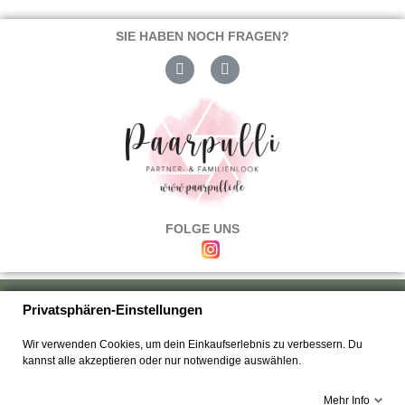
SIE HABEN NOCH FRAGEN?
FOLGE UNS
Über uns
|
Versand & Zahlung
|
Umtausch & Rückgabe
|
Haftung
|
Privatsphären-Einstellungen
Wiederrufsbelehrung
|
Hilfe & FAQ's
|
Datenschutz
|
AGB's
|
Impressum
|
Wir verwenden Cookies, um dein Einkaufserlebnis zu verbessern. Du
Kontakt
kannst alle akzeptieren oder nur notwendige auswählen.
Mehr Info