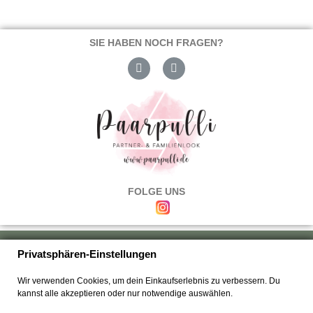
SIE HABEN NOCH FRAGEN?
FOLGE UNS
Über uns
|
Versand & Zahlung
|
Umtausch & Rückgabe
|
Haftung
|
Privatsphären-Einstellungen
Wiederrufsbelehrung
|
Hilfe & FAQ's
|
Datenschutz
|
AGB's
|
Impressum
|
Wir verwenden Cookies, um dein Einkaufserlebnis zu verbessern. Du
Kontakt
kannst alle akzeptieren oder nur notwendige auswählen.