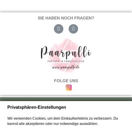
SIE HABEN NOCH FRAGEN?
FOLGE UNS
Über uns
|
Versand & Zahlung
|
Umtausch & Rückgabe
|
Haftung
|
Privatsphären-Einstellungen
Wiederrufsbelehrung
|
Hilfe & FAQ's
|
Datenschutz
|
AGB's
|
Impressum
|
Wir verwenden Cookies, um dein Einkaufserlebnis zu verbessern. Du
Kontakt
kannst alle akzeptieren oder nur notwendige auswählen.