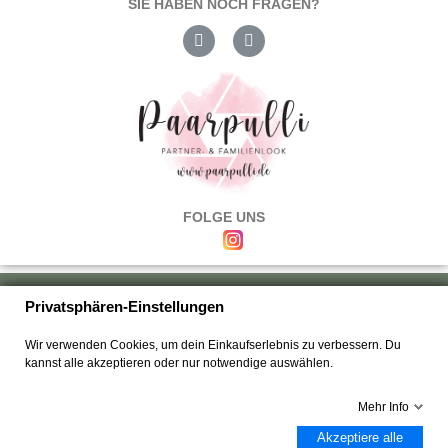
SIE HABEN NOCH FRAGEN?
FOLGE UNS
Über uns
|
Versand & Zahlung
|
Umtausch & Rückgabe
|
Haftung
|
Privatsphären-Einstellungen
Wiederrufsbelehrung
|
Hilfe & FAQ's
|
Datenschutz
|
AGB's
|
Impressum
|
Wir verwenden Cookies, um dein Einkaufserlebnis zu verbessern. Du
Kontakt
kannst alle akzeptieren oder nur notwendige auswählen.
Mehr Info
Akzeptiere alle
Copyright © 2025 Paarpulli