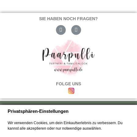
SIE HABEN NOCH FRAGEN?
FOLGE UNS
Über uns
|
Versand & Zahlung
|
Umtausch & Rückgabe
|
Haftung
|
Privatsphären-Einstellungen
Wiederrufsbelehrung
|
Hilfe & FAQ's
|
Datenschutz
|
AGB's
|
Impressum
|
Wir verwenden Cookies, um dein Einkaufserlebnis zu verbessern. Du
Kontakt
kannst alle akzeptieren oder nur notwendige auswählen.