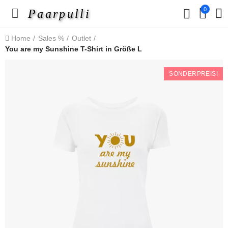
0
Paarpulli
Home
Sales %
Outlet
You are my Sunshine T-Shirt in Größe L
SONDERPREIS!