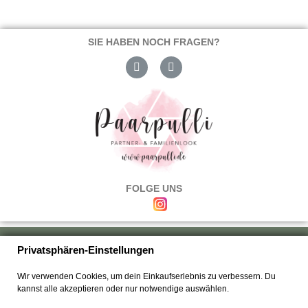
SIE HABEN NOCH FRAGEN?
FOLGE UNS
Über uns
|
Versand & Zahlung
|
Umtausch & Rückgabe
|
Haftung
|
Privatsphären-Einstellungen
Wiederrufsbelehrung
|
Hilfe & FAQ's
|
Datenschutz
|
AGB's
|
Impressum
|
Wir verwenden Cookies, um dein Einkaufserlebnis zu verbessern. Du
Kontakt
kannst alle akzeptieren oder nur notwendige auswählen.