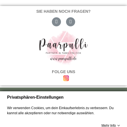
SIE HABEN NOCH FRAGEN?
FOLGE UNS
Über uns
|
Versand & Zahlung
|
Umtausch & Rückgabe
|
Haftung
|
Privatsphären-Einstellungen
Wiederrufsbelehrung
|
Hilfe & FAQ's
|
Datenschutz
|
AGB's
|
Impressum
|
Wir verwenden Cookies, um dein Einkaufserlebnis zu verbessern. Du
Kontakt
kannst alle akzeptieren oder nur notwendige auswählen.
Mehr Info