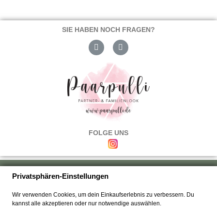
SIE HABEN NOCH FRAGEN?
FOLGE UNS
Über uns
|
Versand & Zahlung
|
Umtausch & Rückgabe
|
Haftung
|
Privatsphären-Einstellungen
Wiederrufsbelehrung
|
Hilfe & FAQ's
|
Datenschutz
|
AGB's
|
Impressum
|
Wir verwenden Cookies, um dein Einkaufserlebnis zu verbessern. Du
Kontakt
kannst alle akzeptieren oder nur notwendige auswählen.