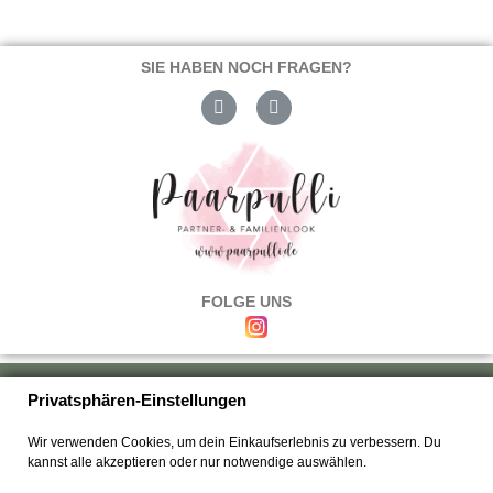
SIE HABEN NOCH FRAGEN?
FOLGE UNS
Über uns
|
Versand & Zahlung
|
Umtausch & Rückgabe
|
Haftung
|
Privatsphären-Einstellungen
Wiederrufsbelehrung
|
Hilfe & FAQ's
|
Datenschutz
|
AGB's
|
Impressum
|
Wir verwenden Cookies, um dein Einkaufserlebnis zu verbessern. Du
Kontakt
kannst alle akzeptieren oder nur notwendige auswählen.