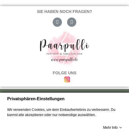
SIE HABEN NOCH FRAGEN?
FOLGE UNS
Über uns
|
Versand & Zahlung
|
Umtausch & Rückgabe
|
Haftung
|
Privatsphären-Einstellungen
Wiederrufsbelehrung
|
Hilfe & FAQ's
|
Datenschutz
|
AGB's
|
Impressum
|
Wir verwenden Cookies, um dein Einkaufserlebnis zu verbessern. Du
Kontakt
kannst alle akzeptieren oder nur notwendige auswählen.
Mehr Info