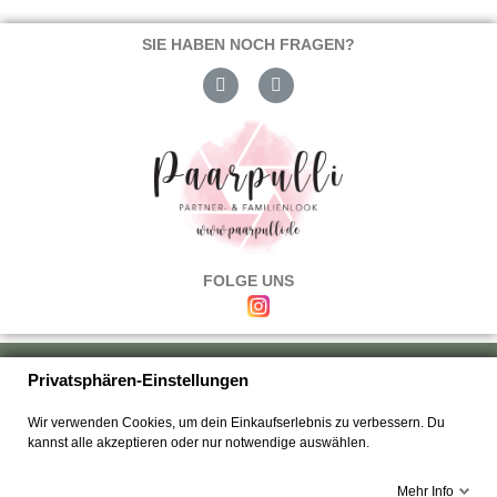
SIE HABEN NOCH FRAGEN?
FOLGE UNS
Über uns
|
Versand & Zahlung
|
Umtausch & Rückgabe
|
Haftung
|
Privatsphären-Einstellungen
Wiederrufsbelehrung
|
Hilfe & FAQ's
|
Datenschutz
|
AGB's
|
Impressum
|
Wir verwenden Cookies, um dein Einkaufserlebnis zu verbessern. Du
Kontakt
kannst alle akzeptieren oder nur notwendige auswählen.
Mehr Info