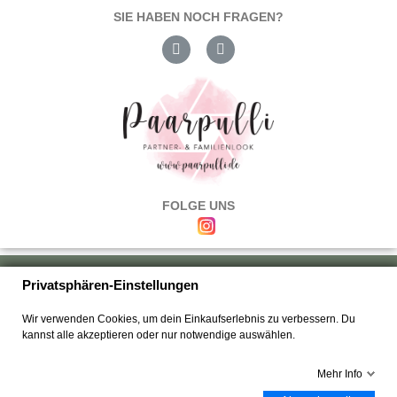
SIE HABEN NOCH FRAGEN?
FOLGE UNS
Über uns
|
Versand & Zahlung
|
Umtausch & Rückgabe
|
Haftung
|
Privatsphären-Einstellungen
Wiederrufsbelehrung
|
Hilfe & FAQ's
|
Datenschutz
|
AGB's
|
Impressum
|
Wir verwenden Cookies, um dein Einkaufserlebnis zu verbessern. Du
Kontakt
kannst alle akzeptieren oder nur notwendige auswählen.
Mehr Info