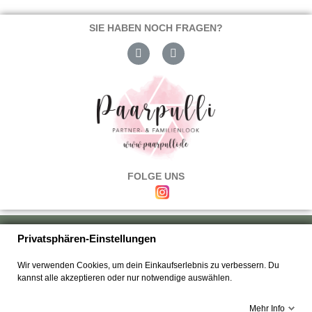
SIE HABEN NOCH FRAGEN?
FOLGE UNS
Über uns
|
Versand & Zahlung
|
Umtausch & Rückgabe
|
Haftung
|
Privatsphären-Einstellungen
Wiederrufsbelehrung
|
Hilfe & FAQ's
|
Datenschutz
|
AGB's
|
Impressum
|
Wir verwenden Cookies, um dein Einkaufserlebnis zu verbessern. Du
Kontakt
kannst alle akzeptieren oder nur notwendige auswählen.
Mehr Info