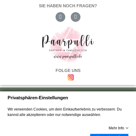
SIE HABEN NOCH FRAGEN?
FOLGE UNS
Über uns
|
Versand & Zahlung
|
Umtausch & Rückgabe
|
Haftung
|
Privatsphären-Einstellungen
Wiederrufsbelehrung
|
Hilfe & FAQ's
|
Datenschutz
|
AGB's
|
Impressum
|
Wir verwenden Cookies, um dein Einkaufserlebnis zu verbessern. Du
Kontakt
kannst alle akzeptieren oder nur notwendige auswählen.
Mehr Info