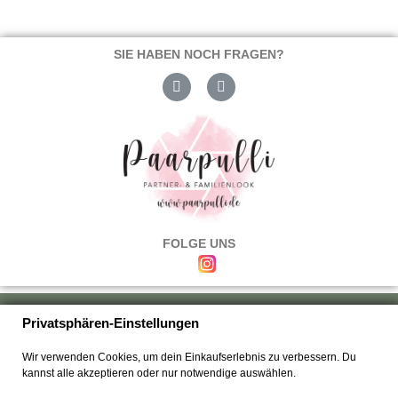
SIE HABEN NOCH FRAGEN?
FOLGE UNS
Über uns
|
Versand & Zahlung
|
Umtausch & Rückgabe
|
Haftung
|
Privatsphären-Einstellungen
Wiederrufsbelehrung
|
Hilfe & FAQ's
|
Datenschutz
|
AGB's
|
Impressum
|
Wir verwenden Cookies, um dein Einkaufserlebnis zu verbessern. Du
Kontakt
kannst alle akzeptieren oder nur notwendige auswählen.