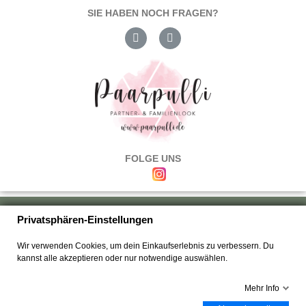
SIE HABEN NOCH FRAGEN?
FOLGE UNS
Über uns
|
Versand & Zahlung
|
Umtausch & Rückgabe
|
Haftung
|
Privatsphären-Einstellungen
Wiederrufsbelehrung
|
Hilfe & FAQ's
|
Datenschutz
|
AGB's
|
Impressum
|
Wir verwenden Cookies, um dein Einkaufserlebnis zu verbessern. Du
Kontakt
kannst alle akzeptieren oder nur notwendige auswählen.
Mehr Info