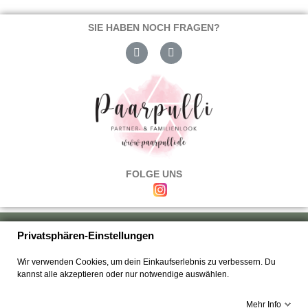
SIE HABEN NOCH FRAGEN?
FOLGE UNS
Über uns
|
Versand & Zahlung
|
Umtausch & Rückgabe
|
Haftung
|
Privatsphären-Einstellungen
Wiederrufsbelehrung
|
Hilfe & FAQ's
|
Datenschutz
|
AGB's
|
Impressum
|
Wir verwenden Cookies, um dein Einkaufserlebnis zu verbessern. Du
Kontakt
kannst alle akzeptieren oder nur notwendige auswählen.
Mehr Info