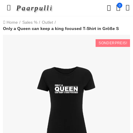
0
Paarpulli
Home
Sales %
Outlet
Only a Queen can keep a king focused T-Shirt in Größe S
SONDERPREIS!