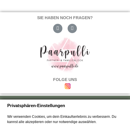
SIE HABEN NOCH FRAGEN?
FOLGE UNS
Über uns
|
Versand & Zahlung
|
Umtausch & Rückgabe
|
Haftung
|
Privatsphären-Einstellungen
Wiederrufsbelehrung
|
Hilfe & FAQ's
|
Datenschutz
|
AGB's
|
Impressum
|
Wir verwenden Cookies, um dein Einkaufserlebnis zu verbessern. Du
Kontakt
kannst alle akzeptieren oder nur notwendige auswählen.