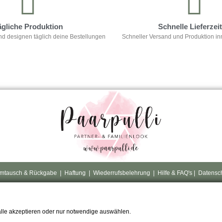
ägliche Produktion
Schnelle Lieferzei
nd designen täglich deine Bestellungen
Schneller Versand und Produktion in
mtausch & Rückgabe
|
Haftung
|
Wiederrufsbelehrung
|
Hilfe & FAQ's
|
Datensc
alle akzeptieren oder nur notwendige auswählen.