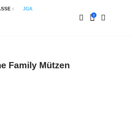
ÄSSE
JGA
0
ne Family Mützen