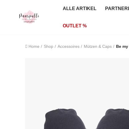
ALLE ARTIKEL
PARTNER
OUTLET %
Home
Shop
Accessoires
Mützen & Caps
Be my 