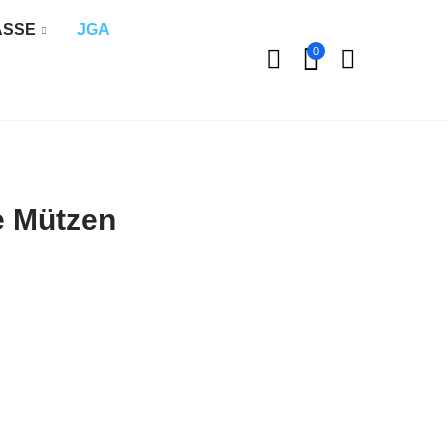
ÄSSE
JGA
0
e Mützen