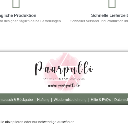
ägliche Produktion
Schnelle Lieferzei
nd designen täglich deine Bestellungen
Schneller Versand und Produktion in
mtausch & Rückgabe
|
Haftung
|
Wiederrufsbelehrung
|
Hilfe & FAQ's
|
Datensc
alle akzeptieren oder nur notwendige auswählen.