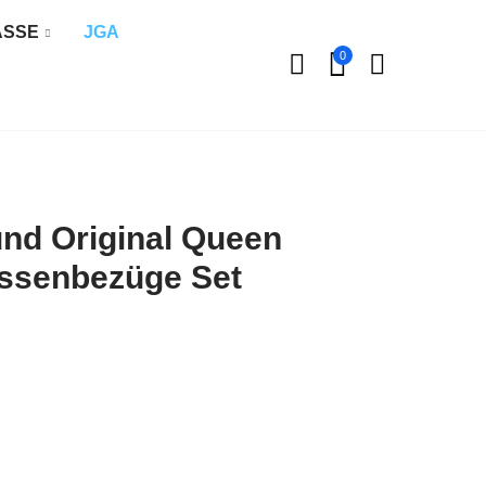
ÄSSE
JGA
0
und Original Queen
issenbezüge Set