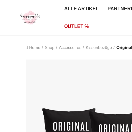
ALLE ARTIKEL
PARTNER
OUTLET %
Home
Shop
Accessoires
Kissenbezüge
Origina