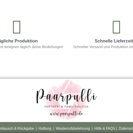
ägliche Produktion
Schnelle Lieferzei
nd designen täglich deine Bestellungen
Schneller Versand und Produktion in
mtausch & Rückgabe
|
Haftung
|
Wiederrufsbelehrung
|
Hilfe & FAQ's
|
Datensc