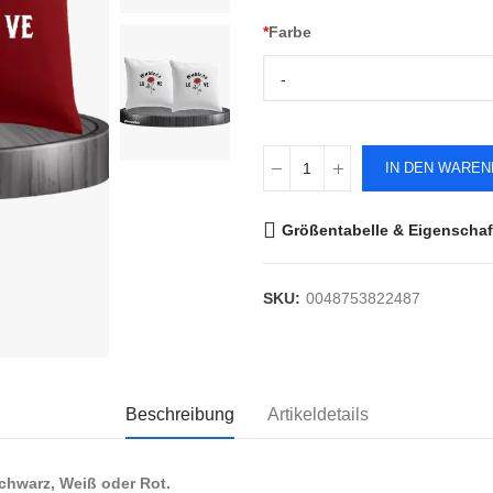
*
Farbe
-
IN DEN WARE
Größentabelle & Eigenschaf
SKU:
0048753822487
Beschreibung
Artikeldetails
chwarz, Weiß oder Rot.