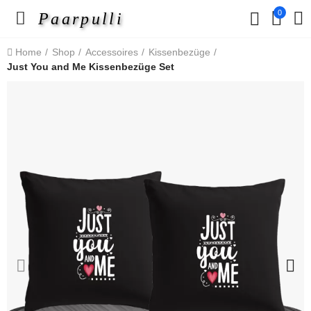
0
Paarpulli
Home
Shop
Accessoires
Kissenbezüge
Just You and Me Kissenbezüge Set