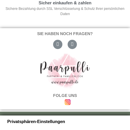
Sicher einkaufen & zahlen
Sichere Bezahlung durch SSL Verschlüsselung & Schutz Ihrer persönlichen
Daten
SIE HABEN NOCH FRAGEN?
FOLGE UNS
Über uns
|
Versand & Zahlung
|
Umtausch & Rückgabe
|
Haftung
|
Privatsphären-Einstellungen
Wiederrufsbelehrung
|
Hilfe & FAQ's
|
Datenschutz
|
AGB's
|
Impressum
|