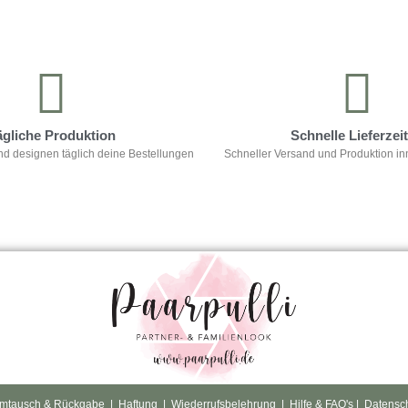
ägliche Produktion
Schnelle Lieferzei
nd designen täglich deine Bestellungen
Schneller Versand und Produktion in
mtausch & Rückgabe
|
Haftung
|
Wiederrufsbelehrung
|
Hilfe & FAQ's
|
Datensc