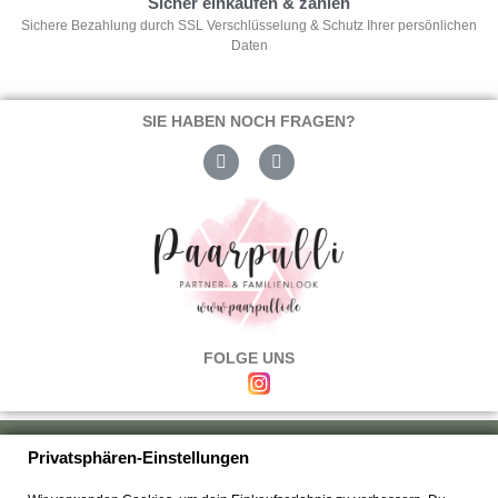
Sicher einkaufen & zahlen
Sichere Bezahlung durch SSL Verschlüsselung & Schutz Ihrer persönlichen
Daten
SIE HABEN NOCH FRAGEN?
FOLGE UNS
Über uns
|
Versand & Zahlung
|
Umtausch & Rückgabe
|
Haftung
|
Privatsphären-Einstellungen
Wiederrufsbelehrung
|
Hilfe & FAQ's
|
Datenschutz
|
AGB's
|
Impressum
|