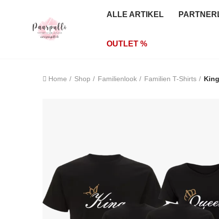
ALLE ARTIKEL
PARTNER
OUTLET %
Home
Shop
Familienlook
Familien T-Shirts
King