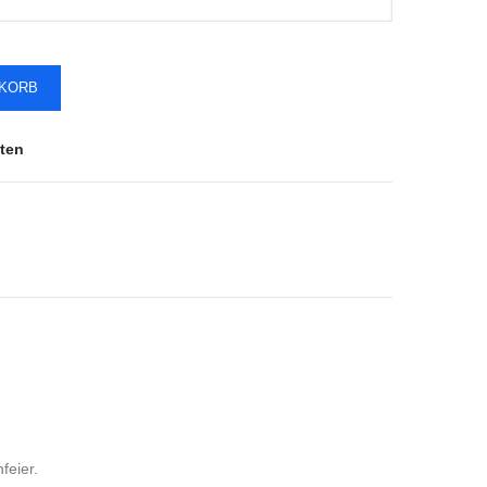
NKORB
ten
nfeier.