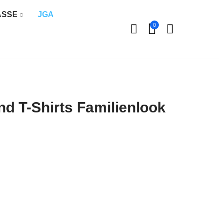
ÄSSE
JGA
0
d T-Shirts Familienlook