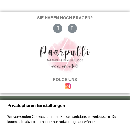
SIE HABEN NOCH FRAGEN?
FOLGE UNS
Über uns
|
Versand & Zahlung
|
Umtausch & Rückgabe
|
Haftung
|
Privatsphären-Einstellungen
Wiederrufsbelehrung
|
Hilfe & FAQ's
|
Datenschutz
|
AGB's
|
Impressum
|
Wir verwenden Cookies, um dein Einkaufserlebnis zu verbessern. Du
Kontakt
kannst alle akzeptieren oder nur notwendige auswählen.