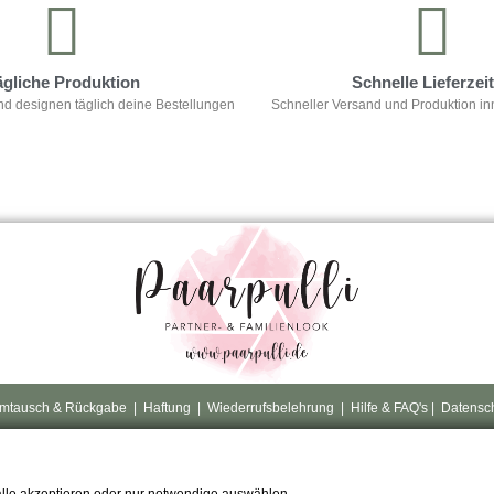
ägliche Produktion
Schnelle Lieferzei
nd designen täglich deine Bestellungen
Schneller Versand und Produktion in
mtausch & Rückgabe
|
Haftung
|
Wiederrufsbelehrung
|
Hilfe & FAQ's
|
Datensc