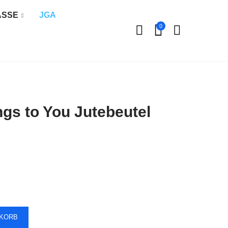
ÄSSE
JGA
0
gs to You Jutebeutel
NKORB