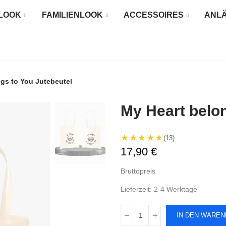
LOOK
FAMILIENLOOK
ACCESSOIRES
ANL
gs to You Jutebeutel
My Heart belon
★★★★★
(13)
17,90 €
Bruttopreis
Lieferzeit: 2-4 Werktage
IN DEN WARE