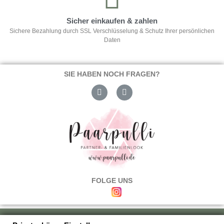
Sicher einkaufen & zahlen
Sichere Bezahlung durch SSL Verschlüsselung & Schutz Ihrer persönlichen
Daten
SIE HABEN NOCH FRAGEN?
FOLGE UNS
Über uns
|
Versand & Zahlung
|
Umtausch & Rückgabe
|
Haftung
|