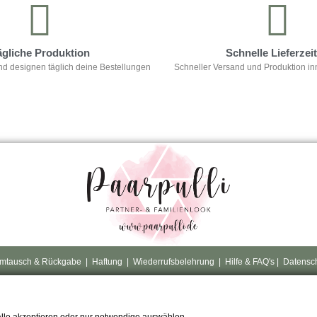
ägliche Produktion
Schnelle Lieferzei
nd designen täglich deine Bestellungen
Schneller Versand und Produktion in
mtausch & Rückgabe
|
Haftung
|
Wiederrufsbelehrung
|
Hilfe & FAQ's
|
Datensc