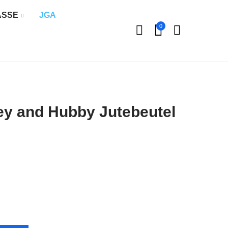
ÄSSE
JGA
0
fey and Hubby Jutebeutel